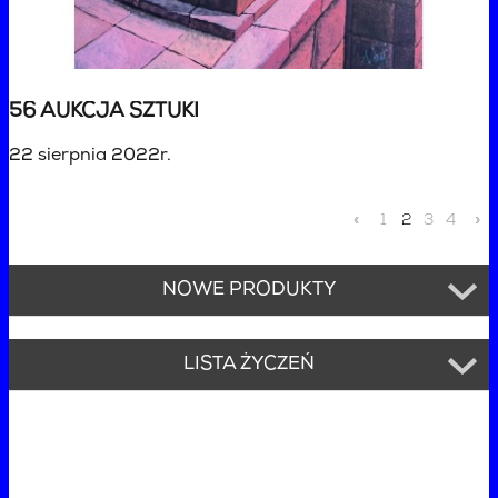
56 AUKCJA SZTUKI
22 sierpnia 2022r.
«
1
2
3
4
»
NOWE PRODUKTY
LISTA ŻYCZEŃ