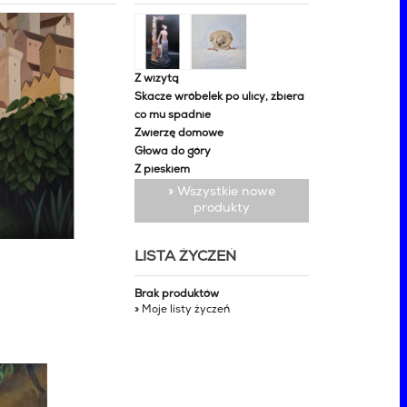
Z wizytą
Skacze wróbelek po ulicy, zbiera
co mu spadnie
Zwierzę domowe
Głowa do góry
Z pieskiem
» Wszystkie nowe
produkty
LISTA ŻYCZEŃ
Brak produktów
» Moje listy życzeń