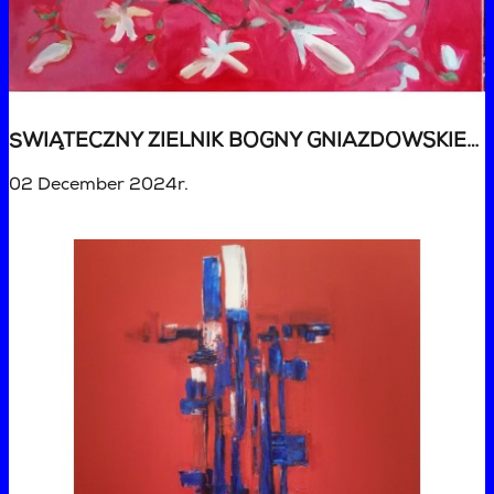
ŚWIĄTECZNY ZIELNIK BOGNY GNIAZDOWSKIEJ - AUKCJA DLA BOGNY GNIAZDOWSKIEJ
02 December 2024r.