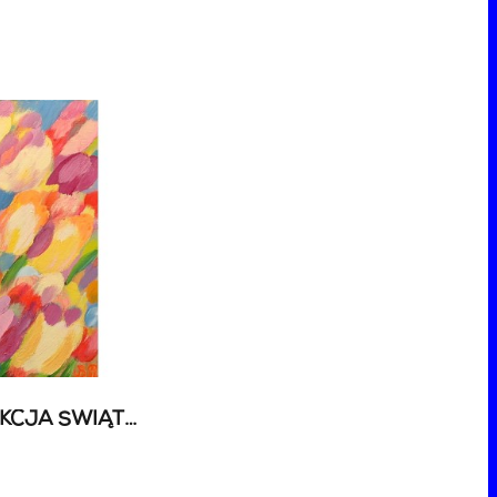
81 AUKCJA SZTUKI - AUKCJA ŚWIĄTECZNA