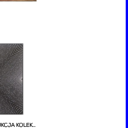
82 AUKCJA SZTUKI - AUKCJA KOLEKCJONERSKA