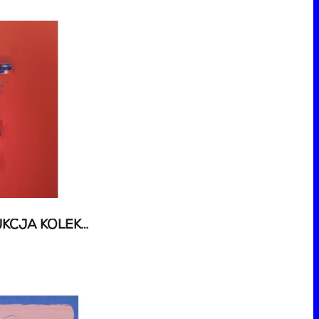
80 AUKCJA SZTUKI - AUKCJA KOLEKCJONERSKA