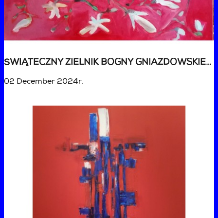
ŚWIĄTECZNY ZIELNIK BOGNY GNIAZDOWSKIEJ - AUKCJA DLA BOGNY GNIAZDOWSKIEJ
02 December 2024r.