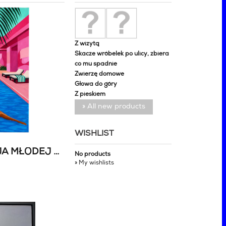
Z wizytą
Skacze wróbelek po ulicy, zbiera
co mu spadnie
Zwierzę domowe
Głowa do góry
Z pieskiem
» All new products
WISHLIST
93. WAKACYJNA AUKCJA MŁODEJ SZTUKI
No products
» My wishlists