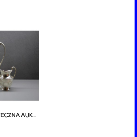
AUKCJA VARIA - ŚWIĄTECZNA AUKCJA WYPRZEDAŻOWA