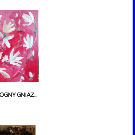
ŚWIĄTECZNY ZIELNIK BOGNY GNIAZDOWSKIEJ - AUKCJA DLA BOGNY GNIAZDOWSKIEJ