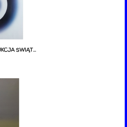
89 AUKCJA SZTUKI - AUKCJA ŚWIĄTECZNA + VARIA