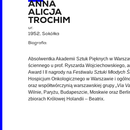
ANNA
ALICJA
TROCHIM
ur.
1952, Sokółka
Biografia:
Absolwentka Akademii Sztuk Pięknych w Warszaw
ściennego u prof. Ryszarda Wojciechowskiego, an
Award I II nagrody na
Festiwalu Sztuki Młodych 
Hospicjum Onkologicznego w Warszawie i ogólno
oraz współtwórczynią warszawskiej grupy
„Via Va
Wilnie, Paryżu, Budapeszcie, Moskwie oraz Berlin
zbiorach Królowej Holandii – Beatrix.