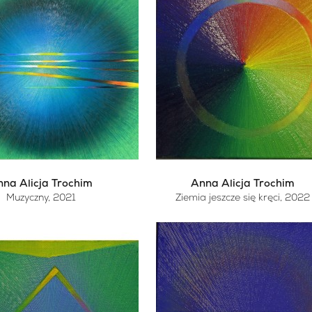
na Alicja Trochim
Anna Alicja Trochim
Muzyczny
, 2021
Ziemia jeszcze się kręci
, 2022