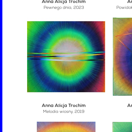
Anna Alicja Trochim
An
Pewnego dnia
, 2023
Powidok
Anna Alicja Trochim
An
Melodia wiosny
, 2019