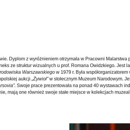
ie. Dyplom z wyróżnieniem otrzymała w Pracowni Malarstwa pr
eks ze struktur wizualnych u prof. Romana Owidzkiego. Jest l
Środowiska Warszawskiego
w 1979 r. Była współorganizatorem w
polskiej aukcji
„Żywioł”
w stołecznym Muzeum Narodowym. Jest 
rsovia”.
Swoje prace prezentowała na ponad 40 wystawach ind
ie, mają one również swoje stałe miejsce w kolekcjach muzealn