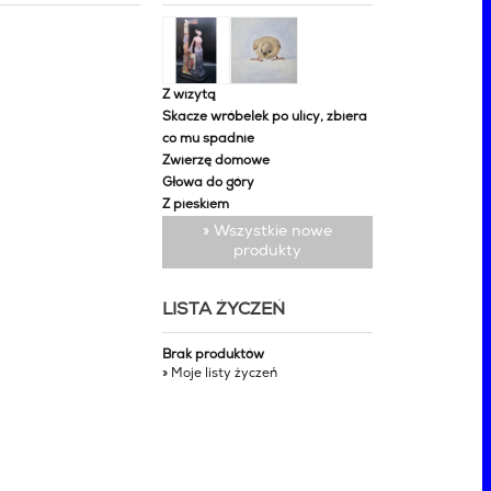
Z wizytą
Skacze wróbelek po ulicy, zbiera
co mu spadnie
Zwierzę domowe
Głowa do góry
Z pieskiem
» Wszystkie nowe
produkty
LISTA ŻYCZEŃ
Brak produktów
» Moje listy życzeń