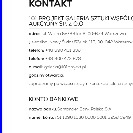
KONTAKT
101 PROJEKT GALERIA SZTUKI WSPÓŁ
AUKCYJNY SP. Z O.O.
adres:
ul. Wilcza 55/63 lok.6, 00-679 Warszawa
( siedziba:
Nowy Świat 53/lok. 112, 00-042 Warsza
telefon:
+48 690 431 336
telefon:
+48 600 473 878
e-mail:
galeria@101projekt.pl
godziny otwarcia:
zapraszamy po wcześniejszym kontakcie telefoniczn
KONTO BANKOWE
nazwa banku:
Santander Bank Polska S.A.
numer konta:
51 1090 1030 0000 0001 3258 3249