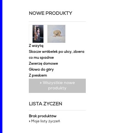
NOWE PRODUKTY
Z wizytą
Skacze wróbelek po ulicy, zbiera
co mu spadnie
Zwierzę domowe
Głowa do góry
Z pieskiem
» Wszystkie nowe
produkty
LISTA ŻYCZEŃ
Brak produktów
» Moje listy życzeń