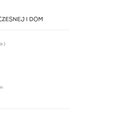
CZESNEJ I DOM
wa
)
ym