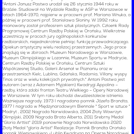
"Antoni Janusz Pastwa urodził się 26 stycznia 1944 roku w
Brzózie. Studiował na Wydziale Rzeźby w ASP w Warszawoe w
latach 1964-1970, najpierw w pracowni prof. Mariana Wnuka, a
później w pracowni prof. Stanisława Słoniny. W 1992 roku
mianowany został profeosrem sztuk plastycznych. Człoenk Rady
Programowej Centrum Rzeźby Polskiej w Orońsku. Wielkrotnie
uczestniczy w pracach jury ogólnopolskich konkursów
rzeźbiarskich, niejednokrotnie pełniąc funkcję przewodniczącego.
Opiekun artystyczny wielu realizacj przestrzennych. Jego prace
znajdują się w zbiroach: Muzeum Narodowego w Warszawie,
Muzeum Olimpijskiego w Lozannie, Muzeum Sportu w Madrycie,
Centrum Rzeźby Polskiej w Orońsku, Centrum Sztuki
Współczesnej Studio, Galerii Arsenał w Poznaniu oraz w
przestrzeniach Kielc, Lublina, Gdańska, Radomia, Villany, wyspy
Tinos oraz w wielu kolekcjach prywatnych." Antoni Pastwa jest
autorem (wraz z Adamem Myjakiem) Kwadrygi Appolina –
rzeźby, która zdobi fronton Teatru Wielkiego – Opery Narodowej
w Warszawie. W tym roku obchodzi dwudziestolecie istnienia.
Ważniejsze nagrody: 1973 I nagrodana pomnik Józefa Brandta,
1977 I nagroda w Międzynarodowym Biennale " Sport w sztuce "
Madryt , 2002 Nagroda Norwidowska, 2004 Złoty Wawrzyn
Olimpijski, 2009 Nagroda Brata Alberta, 2011 Srebrny Medal
"Gloria Arttist" 2019 ponownie Nagroda Norwidowska 2020
Złoty Medal "gloria Artist" Realizacje: Pomnik Brandta Orońsko
pomnik Wieniawskiego -Lublin Kwadryga na Operze Narodowej