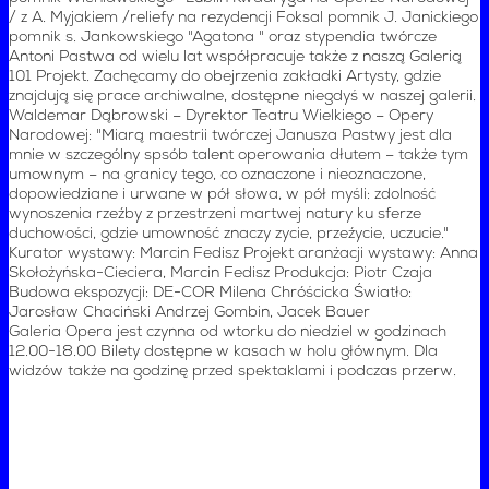
/ z A. Myjakiem /reliefy na rezydencji Foksal pomnik J. Janickiego
pomnik s. Jankowskiego "Agatona " oraz stypendia twórcze
Antoni Pastwa od wielu lat współpracuje także z naszą Galerią
101 Projekt. Zachęcamy do obejrzenia zakładki Artysty, gdzie
znajdują się prace archiwalne, dostępne niegdyś w naszej galerii.
Waldemar Dąbrowski – Dyrektor Teatru Wielkiego – Opery
Narodowej: "Miarą maestrii twórczej Janusza Pastwy jest dla
mnie w szczególny spsób talent operowania dłutem – także tym
umownym – na granicy tego, co oznaczone i nieoznaczone,
dopowiedziane i urwane w pół słowa, w pół myśli: zdolność
wynoszenia rzeźby z przestrzeni martwej natury ku sferze
duchowości, gdzie umowność znaczy zycie, przeźycie, uczucie."
Kurator wystawy: Marcin Fedisz Projekt aranżacji wystawy: Anna
Skołożyńska-Cieciera, Marcin Fedisz Produkcja: Piotr Czaja
Budowa ekspozycji: DE-COR Milena Chróścicka Światło:
Jarosław Chaciński Andrzej Gombin, Jacek Bauer
Galeria Opera jest czynna od wtorku do niedziel w godzinach
12.00-18.00 Bilety dostępne w kasach w holu głównym. Dla
widzów także na godzinę przed spektaklami i podczas przerw.