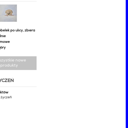
belek po ulicy, zbiera
dnie
omowe
góry
szystkie nowe
produkty
ŻYCZEŃ
uktów
y życzeń