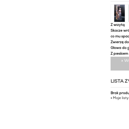
Z wizytą
Skacze wró
co mu spa
Zwierzę d
Głowa do 
Z pieskiem
» W
LISTA 
Brak prod
» Moje list