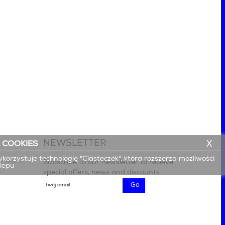
NEWSLETTER
X
 COOKIES
ykorzystuje technologię "Ciasteczek", która rozszerza możliwości
czesnej

Subscribe to our newsletter to receive
klepu
special offers, news and discounts.