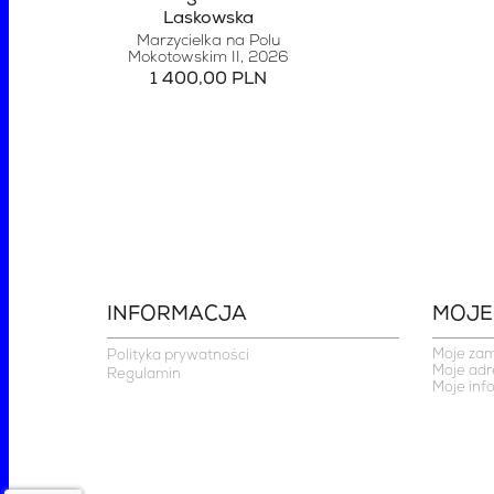
Laskowska
Marzycielka na Polu
Mokotowskim II
, 2026
1 400,00 PLN
INFORMACJA
MOJE
Moje za
Polityka prywatności
Moje adr
Regulamin
Moje inf