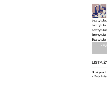
bez tytułu 
bez tytułu
bez tytułu 
Bez tytułu
Bez tytułu
» W
LISTA 
Brak prod
» Moje list