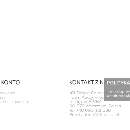
 KONTO
KONTAKT Z NAMI
POLITYKA
Ten sklep w
101 Projekt Galeria Sztuki Współ
mówienia
działania s
i Dom Aukcyjny Sp. z o.o.

esy
ul. Piękna 62/64

ormacje osobiste
00-672 Warszawa, Polska
Tel: +48 690 431 336
Email
galeria@101projekt.pl