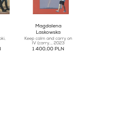
Magdalena
Laskowska
oki
,
Keep calm and carry on
IV (carry...
, 2023
N
1 400,00 PLN