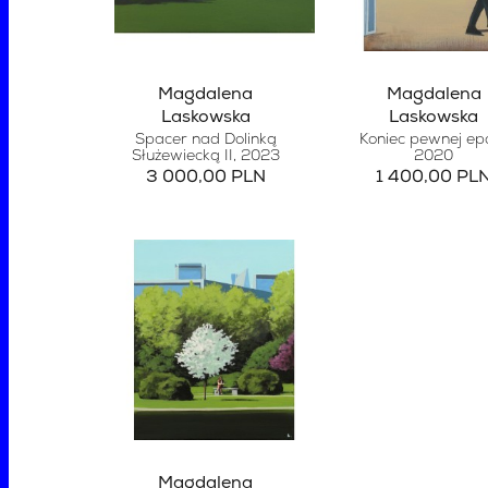
Magdalena
Magdalena
Laskowska
Laskowska
Spacer nad Dolinką
Koniec pewnej ep
Służewiecką II
, 2023
2020
3 000,00 PLN
1 400,00 PL
Magdalena