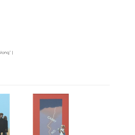
łoną” |