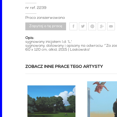
nr ref.
2239
Praca zarezerwowana
Zapytaj o tę pracę
Opis:
sygnowany inicjałem l.d: 'L.'
sygnowany, datowany i opisany na odwrociu: '”Za zas
60 x 120 cm, alkid, 2015 | Laskowska'
ZOBACZ INNE PRACE TEGO ARTYSTY