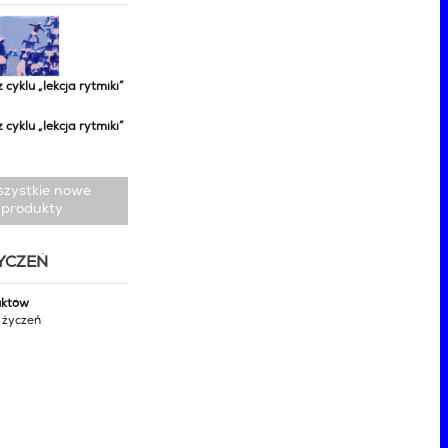
z cyklu „lekcja rytmiki”
z cyklu „lekcja rytmiki”
szystkie nowe
produkty
ŻYCZEŃ
uktów
y życzeń