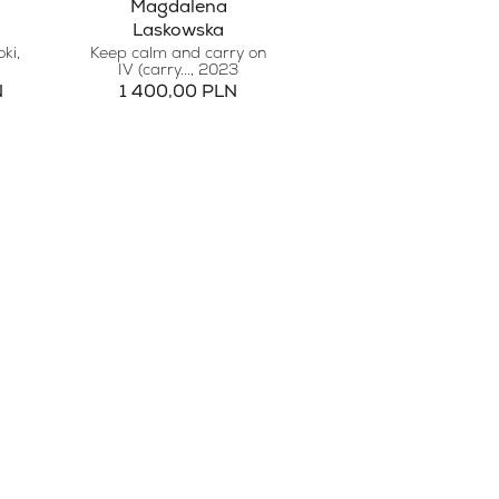
Magdalena
Laskowska
oki
,
Keep calm and carry on
IV (carry...
, 2023
N
1 400,00 PLN