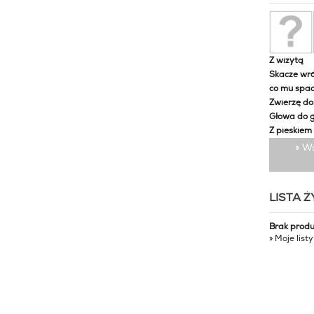
Z wizytą
Skacze wró
co mu spa
Zwierzę d
Głowa do 
Z pieskiem
» W
LISTA 
Brak prod
» Moje list