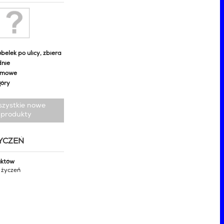
belek po ulicy, zbiera
dnie
omowe
góry
szystkie nowe
produkty
ŻYCZEŃ
uktów
y życzeń