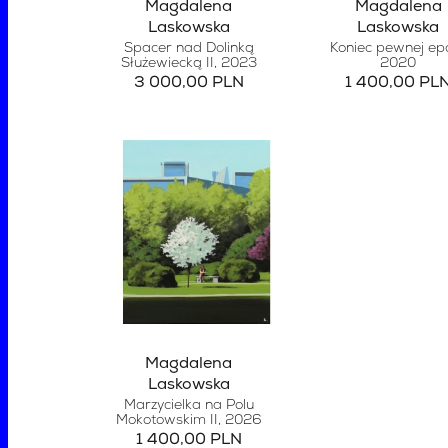
Magdalena
Magdalena
Laskowska
Laskowska
Spacer nad Dolinką
Koniec pewnej ep
Służewiecką II
, 2023
2020
3 000,00 PLN
1 400,00 PL
Magdalena
Laskowska
Marzycielka na Polu
Mokotowskim II
, 2026
1 400,00 PLN