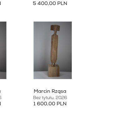
N
5 400,00 PLN
a
Marcin Rząsa
6
Bez tytułu
, 2026
N
1 600,00 PLN