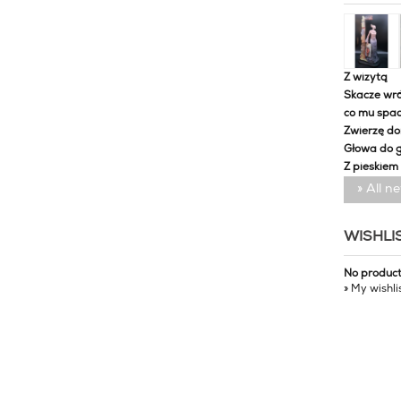
Z wizytą
Skacze wró
co mu spa
Zwierzę d
Głowa do 
Z pieskiem
» All n
WISHLI
No produc
» My wishli