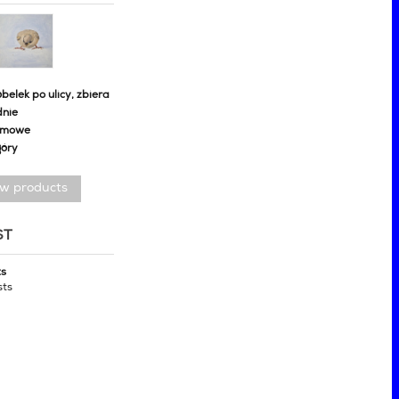
belek po ulicy, zbiera
dnie
omowe
góry
ew products
ST
ts
sts