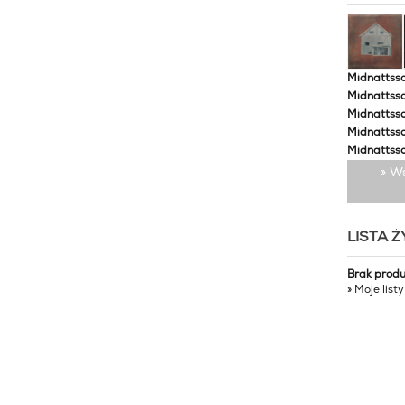
Midnattssol
Midnattssol
Midnattssol
Midnattsso
Midnattsso
» W
LISTA 
Brak prod
» Moje list