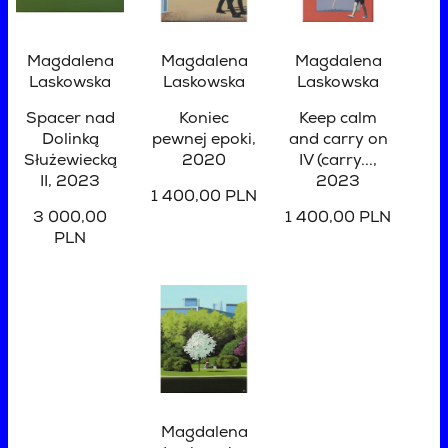
Magdalena
Magdalena
Magdalena
Laskowska
Laskowska
Laskowska
Spacer nad
Koniec
Keep calm
Dolinką
pewnej epoki
,
and carry on
Służewiecką
2020
IV (carry...
,
II
, 2023
2023
1 400,00 PLN
3 000,00
1 400,00 PLN
PLN
Magdalena