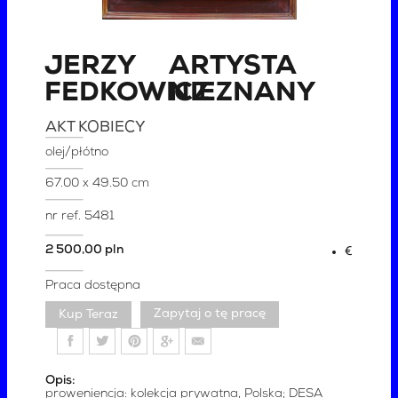
JERZY
ARTYSTA
FEDKOWICZ
NIEZNANY
AKT KOBIECY
olej/płótno
67.00 x 49.50 cm
nr ref.
5481
2 500,00 pln
€
Praca dostępna
Zapytaj o tę pracę
Opis:
proweniencja: kolekcja prywatna, Polska; DESA