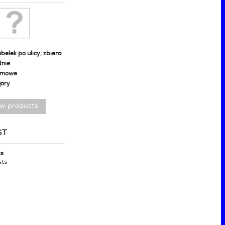
belek po ulicy, zbiera
dnie
omowe
góry
ew products
ST
ts
sts