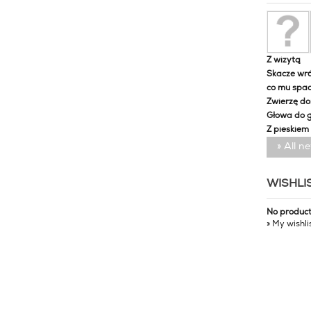
Z wizytą
Skacze wró
co mu spa
Zwierzę d
Głowa do 
Z pieskiem
» All n
WISHLI
No produc
» My wishli