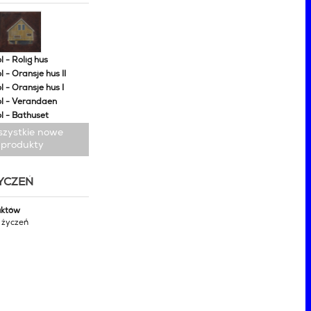
 - Rolig hus
 - Oransje hus II
 - Oransje hus I
l - Verandaen
l - Bathuset
szystkie nowe
produkty
ŻYCZEŃ
uktów
y życzeń