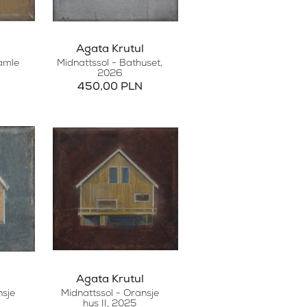
Agata Krutul
samle
Midnattssol - Bathuset
,
2026
450,00 PLN
Agata Krutul
nsje
Midnattssol - Oransje
hus II
, 2025