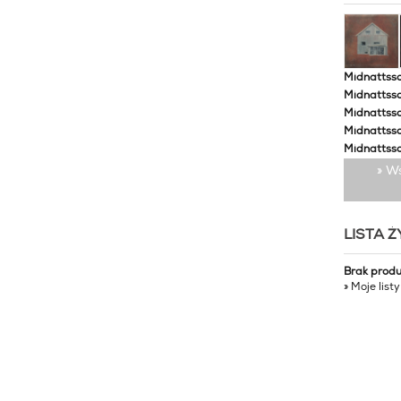
Midnattssol
Midnattssol
Midnattssol
Midnattsso
Midnattsso
» W
LISTA 
Brak prod
» Moje list