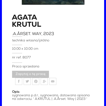
AGATA
KRUTUL
.A.ÅRSET. WAY
, 2023
technika własna/płótno
10.00 x 10.00 cm
nr ref.
8077
Praca sprzedana
Zapytaj o tę pracę
Opis:
sygnowana p.d.r., sygnowana, datowana opisana
na odwrociu: ' A.KRUTUL | .A.Årset. Way | 2023 '