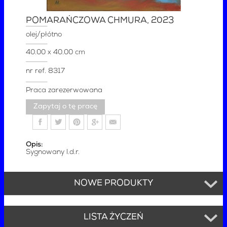
POMARAŃCZOWA CHMURA
, 2023
olej/płótno
40.00 x 40.00 cm
nr ref.
8317
Praca zarezerwowana
Zapytaj o tę pracę
Opis:
Sygnowany l.d.r.
NOWE PRODUKTY
LISTA ŻYCZEŃ