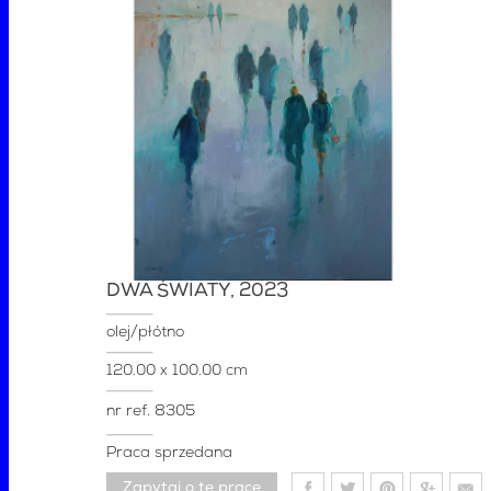
DWA ŚWIATY
, 2023
olej/płótno
120.00 x 100.00 cm
nr ref.
8305
Praca sprzedana
Zapytaj o tę pracę