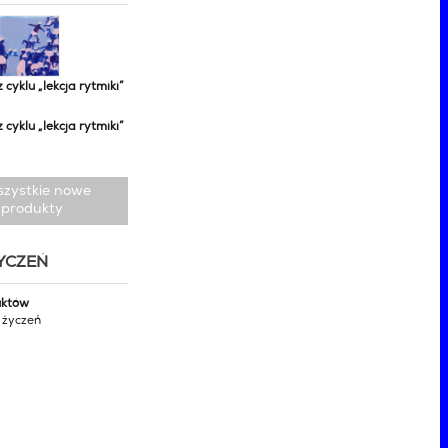
z cyklu „lekcja rytmiki”
z cyklu „lekcja rytmiki”
szystkie nowe
produkty
ŻYCZEŃ
uktów
y życzeń