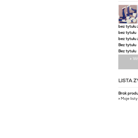
bez tytułu 
bez tytułu
bez tytułu 
Bez tytułu
Bez tytułu
» W
LISTA 
Brak prod
» Moje list