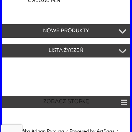
4 800,00 PLN
NOWE PRODUKTY
LISTA ŻYCZEŃ
ZOBACZ STOPKĘ
Grafika Adrian Rymuza
Powered by ArtSaas
/
/