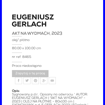
EUGENIUSZ
GERLACH
AKT NA WYDMACH
, 2023
olej/ płótno
80.00 x 100.00 cm
nr ref.
8465
Praca niedostępna
Zapytaj o tę pracę
Opis:
Sygnowany p.d.r.. Opisany na odwrociu: ' AUTOR:
EUGENIUSZ GERLACH | "AKT NA WYDMACH" -
2023 | OLEJ NA PŁÓTNIE - 80x100 cm |