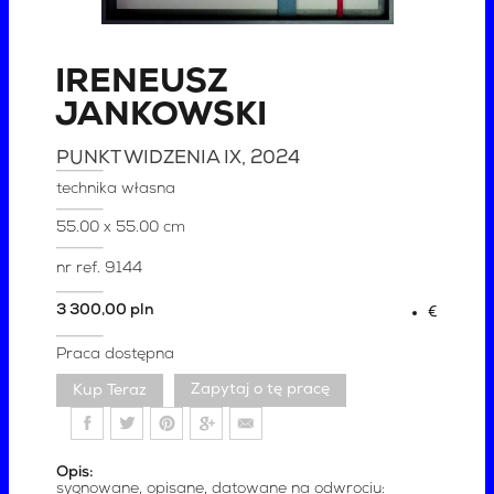
IRENEUSZ
JANKOWSKI
PUNKT WIDZENIA IX
, 2024
technika własna
55.00 x 55.00 cm
nr ref.
9144
3 300,00 pln
€
Praca dostępna
Zapytaj o tę pracę
Opis:
sygnowane, opisane, datowane na odwrociu: