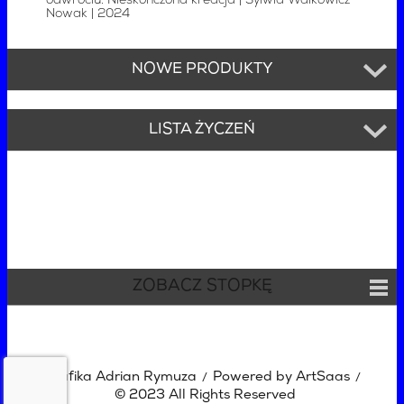
odwrociu: Nieskończona kreacja | Sylwia Walkowicz-
Nowak | 2024
NOWE PRODUKTY
LISTA ŻYCZEŃ
ZOBACZ STOPKĘ
Grafika Adrian Rymuza
Powered by ArtSaas
/
/
© 2023 All Rights Reserved