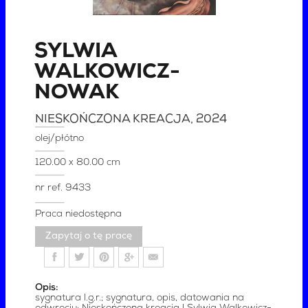
SYLWIA
WALKOWICZ-
NOWAK
NIESKOŃCZONA KREACJA
, 2024
olej/płótno
120.00 x 80.00 cm
nr ref.
9433
Praca niedostępna
Zapytaj o tę pracę
Opis:
sygnatura l.g.r.; sygnatura, opis, datowania na