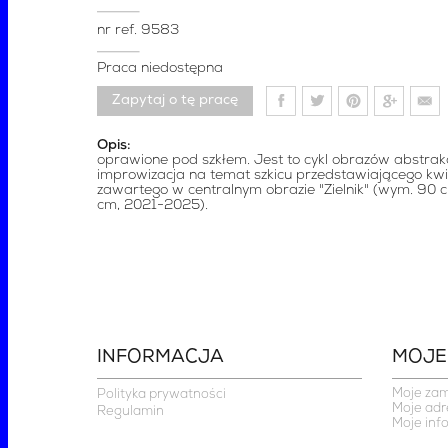
nr ref.
9583
Praca niedostępna
Zapytaj o tę pracę
Opis:
oprawione pod szkłem. Jest to cykl obrazów abstrakc
improwizacja na temat szkicu przedstawiającego kwi
zawartego w centralnym obrazie "Zielnik" (wym. 90 
cm, 2021-2025).
INFORMACJA
MOJE
Moje za
Polityka prywatności
Moje adr
Regulamin
Moje inf