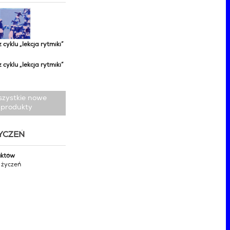
z cyklu „lekcja rytmiki”
z cyklu „lekcja rytmiki”
szystkie nowe
produkty
ŻYCZEŃ
uktów
y życzeń