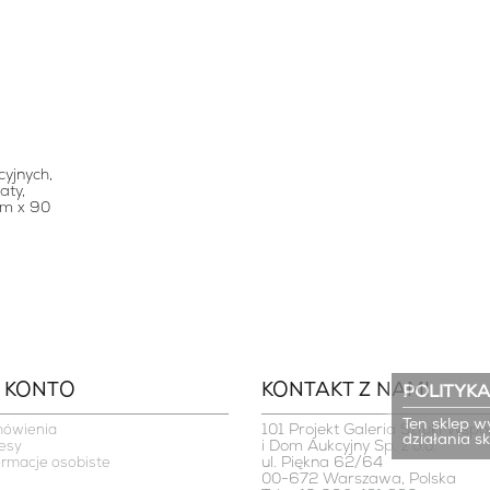
yjnych,
aty,
cm x 90
 KONTO
KONTAKT Z NAMI
POLITYKA
Ten sklep w
101 Projekt Galeria Sztuki Współ
mówienia
działania s
i Dom Aukcyjny Sp. z o.o.

esy
ul. Piękna 62/64

ormacje osobiste
00-672 Warszawa, Polska