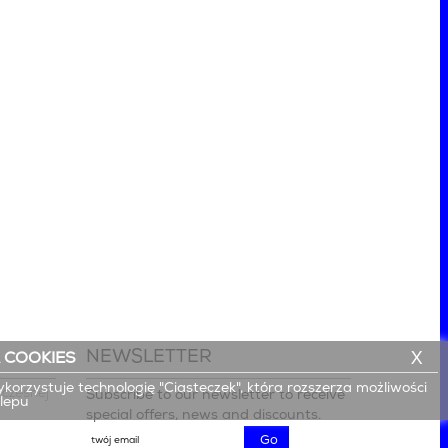
NEWSLETTER
X
 COOKIES
ykorzystuje technologię "Ciasteczek", która rozszerza możliwości
czesnej

Subscribe to our newsletter to receive
klepu
special offers, news and discounts.