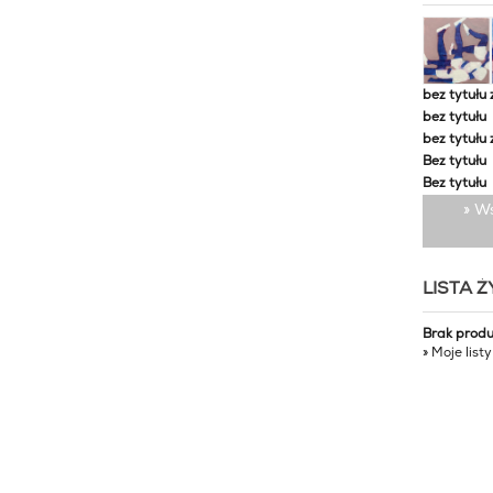
bez tytułu 
bez tytułu
bez tytułu 
Bez tytułu
Bez tytułu
» W
LISTA 
Brak prod
» Moje list