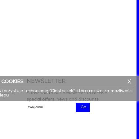
NEWSLETTER
X
 COOKIES
ykorzystuje technologię "Ciasteczek", która rozszerza możliwości
czesnej

Subscribe to our newsletter to receive
klepu
special offers, news and discounts.