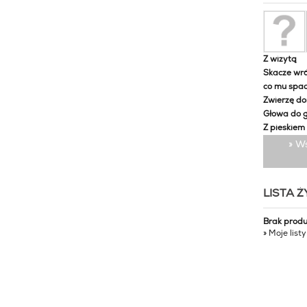
Z wizytą
Skacze wró
co mu spa
Zwierzę d
Głowa do 
Z pieskiem
» W
LISTA 
Brak prod
» Moje list