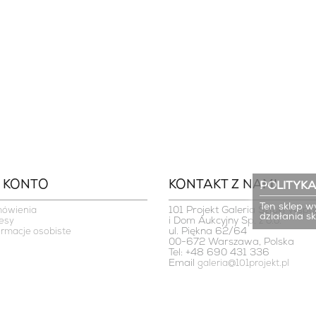
 KONTO
KONTAKT Z NAMI
POLITYKA
Ten sklep w
101 Projekt Galeria Sztuki Współ
mówienia
działania s
i Dom Aukcyjny Sp. z o.o.

esy
ul. Piękna 62/64

ormacje osobiste
00-672 Warszawa, Polska
Tel: +48 690 431 336
Email
galeria@101projekt.pl