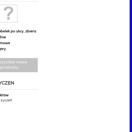
belek po ulicy, zbiera
dnie
omowe
góry
szystkie nowe
produkty
ŻYCZEŃ
uktów
y życzeń