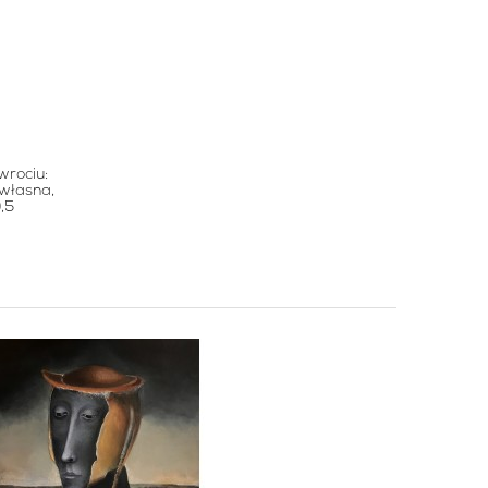
wrociu:
 własna,
0,5