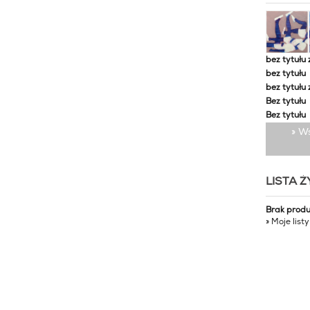
bez tytułu 
bez tytułu
bez tytułu 
Bez tytułu
Bez tytułu
» W
LISTA 
Brak prod
» Moje list