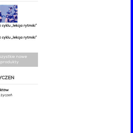
z cyklu „lekcja rytmiki”
z cyklu „lekcja rytmiki”
szystkie nowe
produkty
ŻYCZEŃ
uktów
y życzeń