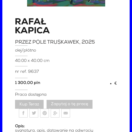
RAFAŁ
KAPICA
PRZEZ POLE TRUSKAWEK
, 2025
olej/płótno
40.00 x 40.00 cm
nr ref.
9637
1 300,00 pln
€
Praca dostępna
Zapytaj o tę pracę
Opis:
sygnatura, opis, datowanie na odwrociu