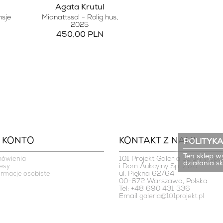
Agata Krutul
nsje
Midnattssol - Rolig hus
,
2025
450,00 PLN
 KONTO
KONTAKT Z NAMI
POLITYKA
Ten sklep w
101 Projekt Galeria Sztuki Współ
mówienia
działania s
i Dom Aukcyjny Sp. z o.o.

esy
ul. Piękna 62/64

ormacje osobiste
00-672 Warszawa, Polska
Tel: +48 690 431 336
Email
galeria@101projekt.pl