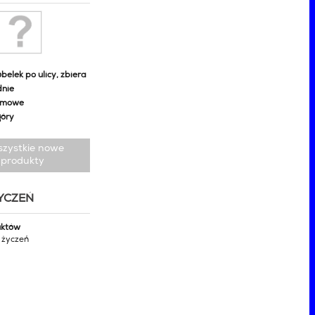
belek po ulicy, zbiera
dnie
omowe
góry
szystkie nowe
produkty
ŻYCZEŃ
uktów
y życzeń