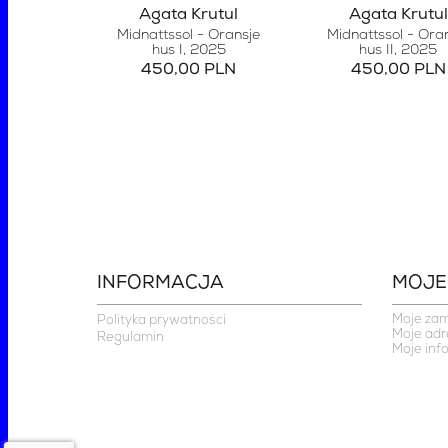
Agata Krutul
Agata Krutul
Midnattssol - Oransje
Midnattssol - Ora
hus I
, 2025
hus II
, 2025
450,00 PLN
450,00 PLN
INFORMACJA
MOJE
Moje za
Polityka prywatności
Moje adr
Regulamin
Moje inf