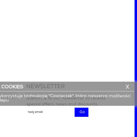
NEWSLETTER
X
 COOKIES
ykorzystuje technologię "Ciasteczek", która rozszerza możliwości
czesnej

Subscribe to our newsletter to receive
klepu
special offers, news and discounts.