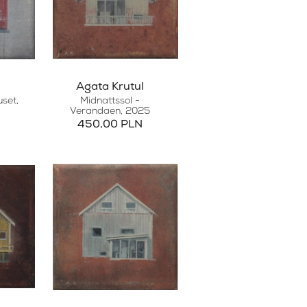
Agata Krutul
uset
,
Midnattssol -
Verandaen
, 2025
450,00 PLN