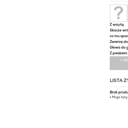
Z wizytą
Skacze wró
co mu spa
Zwierzę d
Głowa do 
Z pieskiem
» W
LISTA 
Brak prod
» Moje list