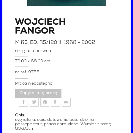
WOJCIECH
FANGOR
M 65, ED. 35/120 II
, 1968 - 2002
serigrafia barwna
70.00 x 68.00 cm
nr ref.
9766
Praca niedostępna
Zapytaj o tę pracę
Opis:
sygnatura, opis, datowanie autorskie na
passepartout; praca oprawiona, Wymiar z ramą
83x83cm.