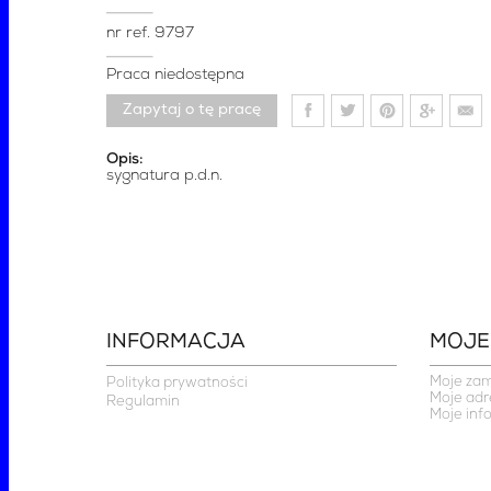
nr ref.
9797
Praca niedostępna
Zapytaj o tę pracę
Opis:
sygnatura p.d.n.
INFORMACJA
MOJE
Moje za
Polityka prywatności
Moje adr
Regulamin
Moje inf