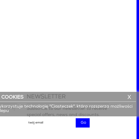
NEWSLETTER
X
 COOKIES
ykorzystuje technologię "Ciasteczek", która rozszerza możliwości
czesnej

Subscribe to our newsletter to receive
klepu
special offers, news and discounts.