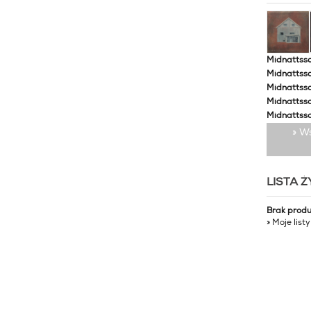
Midnattssol
Midnattssol
Midnattssol
Midnattsso
Midnattsso
» W
LISTA 
Brak prod
» Moje list