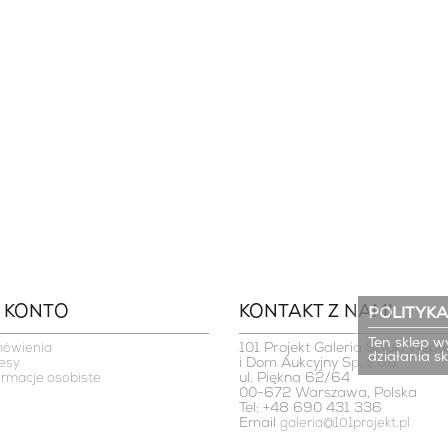
 KONTO
KONTAKT Z NAMI
POLITYKA
Ten sklep w
101 Projekt Galeria Sztuki Współ
mówienia
działania s
i Dom Aukcyjny Sp. z o.o.

esy
ul. Piękna 62/64

ormacje osobiste
00-672 Warszawa, Polska
Tel: +48 690 431 336
Email
galeria@101projekt.pl