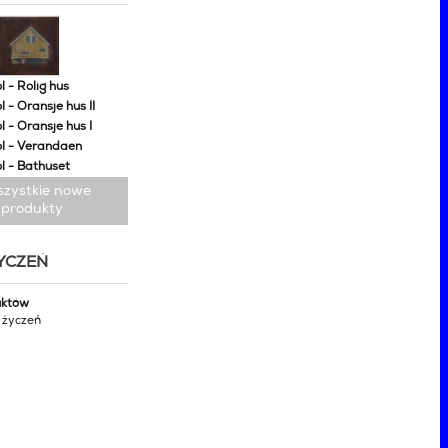
 - Rolig hus
 - Oransje hus II
 - Oransje hus I
l - Verandaen
l - Bathuset
szystkie nowe
produkty
ŻYCZEŃ
uktów
y życzeń