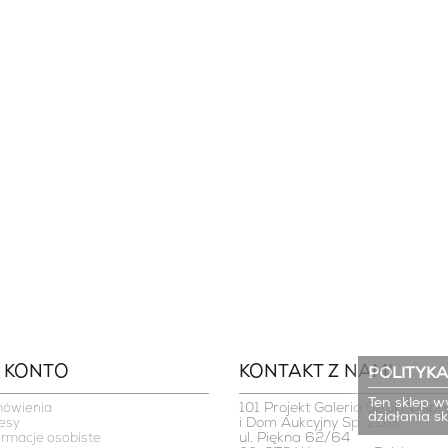
 KONTO
KONTAKT Z NAMI
POLITYKA
Ten sklep w
101 Projekt Galeria Sztuki Współ
mówienia
działania s
i Dom Aukcyjny Sp. z o.o.

esy
ul. Piękna 62/64

ormacje osobiste