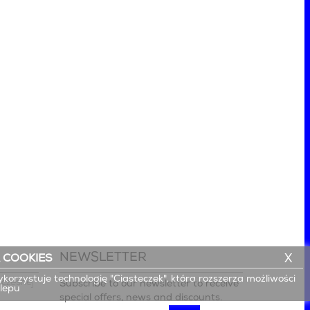
NEWSLETTER
X
 COOKIES
ykorzystuje technologię "Ciasteczek", która rozszerza możliwości
czesnej

Subscribe to our newsletter to receive
klepu
special offers, news and discounts.