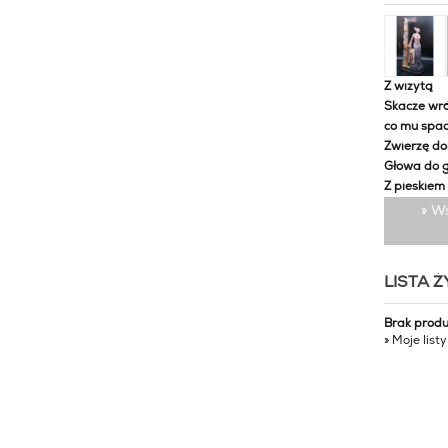
Z wizytą
Skacze wró
co mu spa
Zwierzę d
Głowa do 
Z pieskiem
» W
LISTA 
Brak prod
» Moje list