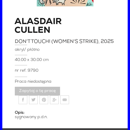
ALASDAIR
CULLEN
DON'T TOUCH! (WOMEN'S STRIKE)
, 2025
akryl/ płótno
40.00 x 30.00 cm
nr ref.
9790
Praca niedostępna
Zapytaj o tę pracę
Opis:
sygnowany p.d.n.