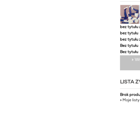
bez tytułu 
bez tytułu
bez tytułu 
Bez tytułu
Bez tytułu
» W
LISTA 
Brak prod
» Moje list