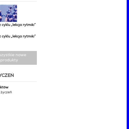
z cyklu „lekcja rytmiki”
z cyklu „lekcja rytmiki”
szystkie nowe
produkty
ŻYCZEŃ
uktów
y życzeń