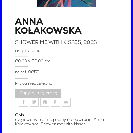
ANNA
KOŁAKOWSKA
SHOWER ME WITH KISSES
, 2026
akryl/ płótno
80.00 x 60.00 cm
nr ref.
9853
Praca niedostępna
Zapytaj o tę pracę
Opis:
sygnowany p.d.n., opisany na odwrociu: Anna
Kołakowska, Shower me with kisses