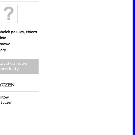
belek po ulicy, zbiera
dnie
omowe
góry
szystkie nowe
produkty
ŻYCZEŃ
uktów
y życzeń