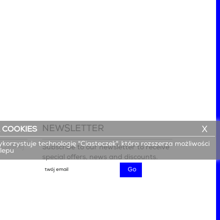
NEWSLETTER
X
 COOKIES
ykorzystuje technologię "Ciasteczek", która rozszerza możliwości
czesnej

Subscribe to our newsletter to receive
klepu
special offers, news and discounts.