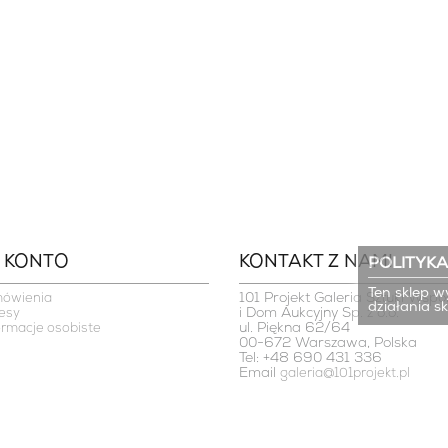
 KONTO
KONTAKT Z NAMI
POLITYKA
Ten sklep w
101 Projekt Galeria Sztuki Współ
mówienia
działania s
i Dom Aukcyjny Sp. z o.o.

esy
ul. Piękna 62/64

ormacje osobiste
00-672 Warszawa, Polska
Tel: +48 690 431 336
Email
galeria@101projekt.pl