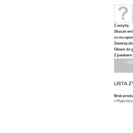
Z wizytą
Skacze wró
co mu spa
Zwierzę d
Głowa do 
Z pieskiem
» W
LISTA 
Brak prod
» Moje list