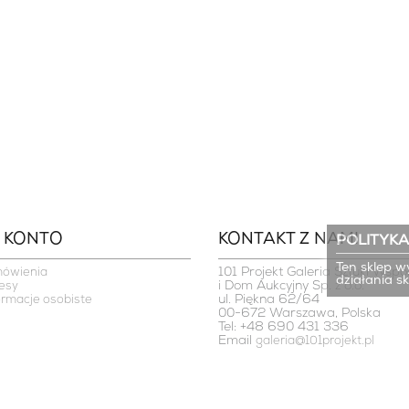
 KONTO
KONTAKT Z NAMI
POLITYKA
Ten sklep w
101 Projekt Galeria Sztuki Współ
mówienia
działania s
i Dom Aukcyjny Sp. z o.o.

esy
ul. Piękna 62/64

ormacje osobiste
00-672 Warszawa, Polska
Tel: +48 690 431 336
Email
galeria@101projekt.pl