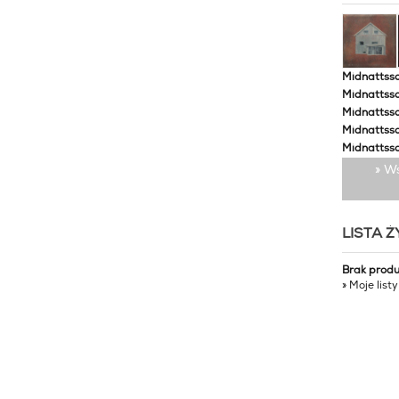
Midnattssol
Midnattssol
Midnattssol
Midnattsso
Midnattsso
» W
LISTA 
Brak prod
» Moje list