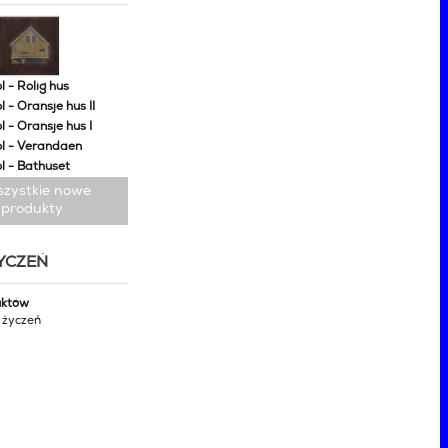
 - Rolig hus
 - Oransje hus II
 - Oransje hus I
l - Verandaen
l - Bathuset
szystkie nowe
produkty
ŻYCZEŃ
uktów
y życzeń