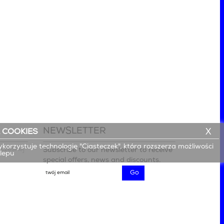
NEWSLETTER
X
 COOKIES
ykorzystuje technologię "Ciasteczek", która rozszerza możliwości
czesnej

Subscribe to our newsletter to receive
klepu
special offers, news and discounts.