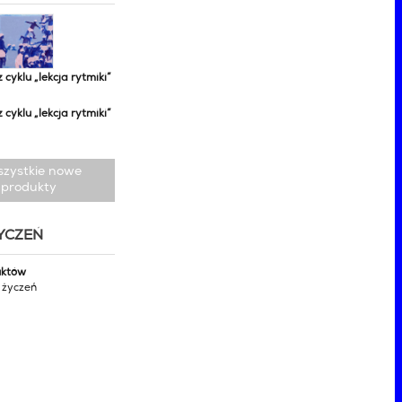
z cyklu „lekcja rytmiki”
z cyklu „lekcja rytmiki”
szystkie nowe
produkty
ŻYCZEŃ
uktów
y życzeń