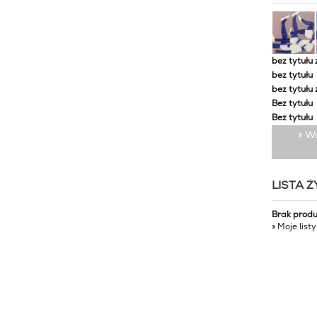
bez tytułu 
bez tytułu
bez tytułu 
Bez tytułu
Bez tytułu
» W
LISTA 
Brak prod
» Moje list