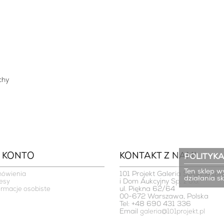
chy
 KONTO
KONTAKT Z NAMI
POLITYKA
Ten sklep w
101 Projekt Galeria Sztuki Współ
mówienia
działania s
i Dom Aukcyjny Sp. z o.o.

esy
ul. Piękna 62/64

ormacje osobiste
00-672 Warszawa, Polska
Tel: +48 690 431 336
Email
galeria@101projekt.pl