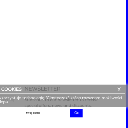
NEWSLETTER
X
 COOKIES
ykorzystuje technologię "Ciasteczek", która rozszerza możliwości
czesnej

Subscribe to our newsletter to receive
klepu
special offers, news and discounts.