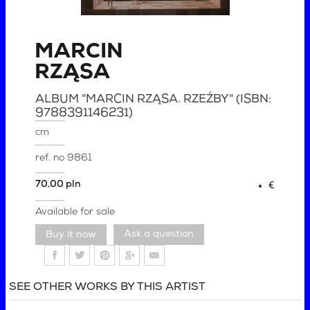
MARCIN
RZĄSA
ALBUM "MARCIN RZĄSA. RZEŹBY" (ISBN:
9788391146231)
cm
ref. no
9861
70,00 pln
€
Available for sale
Ask a question
SEE OTHER WORKS BY THIS ARTIST