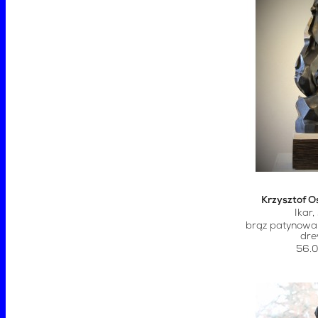
Krzysztof O
Ikar
brąz patynowa
dr
56.