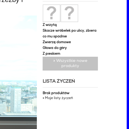
Z wizytą
Skacze wróbelek po ulicy, zbiera
co mu spadnie
Zwierzę domowe
Głowa do góry
Z pieskiem
» Wszystkie nowe
produkty
LISTA ŻYCZEŃ
Brak produktów
» Moje listy życzeń