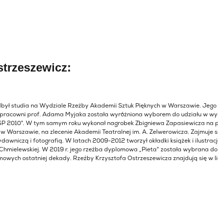
strzeszewicz:
był studia na Wydziale Rzeźby Akademii Sztuk Pięknych w Warszawie. Jeg
 w pracowni prof. Adama Myjaka została wyróżniona wyborem do udziału w 
SP 2010". W tym samym roku wykonał nagrobek Zbigniewa Zapasiewicza na
Warszawie, na zlecenie Akademii Teatralnej im. A. Zelwerowicza. Zajmuje si
awniczą i fotografią. W latach 2009-2012 tworzył okładki książek i ilustra
 Chmielewskiej. W 2019 r. jego rzeźba dyplomowa „Pieta" została wybrana do
mowych ostatniej dekady. Rzeźby Krzysztofa Ostrzeszewicza znajdują się w 