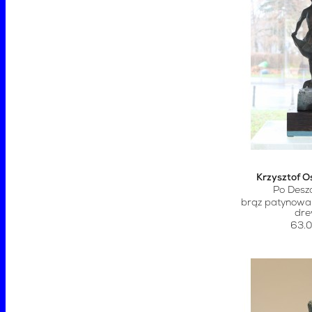
Krzysztof O
Po Desz
brąz patynowa
dr
63.