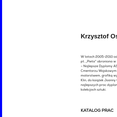
Krzysztof O
W latach 2005-2010 od
pt. „Pieta" obroniona
– Najlepsze Dyplomy A
Cmentarzu Wojskowym w 
malarstwem, grafiką wyd
Klin, do książek Joanny
najlepszych prac dyplo
kolekcjach sztuki.
KATALOG PRAC