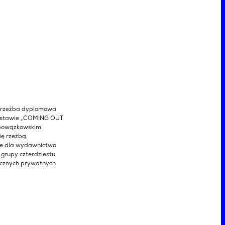
o rzeźba dyplomowa
wystawie „COMING OUT
 powązkowskim
ę rzeźbą,
cje dla wydawnictwa
 grupy czterdziestu
licznych prywatnych