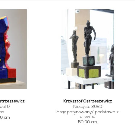
strzeszewicz
Krzysztof Ostrzeszewicz
bol 0
Niosąca, 2020
ips
brąz patynowany/ podstawa z
drewna
00 cm
50.00 cm