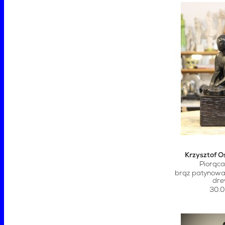
Krzysztof O
Piorąca
brąz patynow
dr
30.