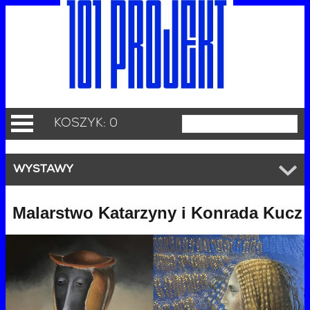
KOSZYK: 0
WYSTAWY
Malarstwo Katarzyny i Konrada Kucz