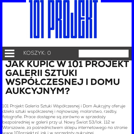
KOSZYK: 0
JAK KUPIĆ W 101 PROJEKT
GALERII SZTUKI
WSPÓŁCZESNEJ I DOMU
AUKCYJNYM?
101 Projekt Galeria Sztuki Współczesnej i Dom Aukcyjny oferuje
dzieła sztuki współczesnej i najnowszej; malarstwo, rzeźby,
fotografie. Prace dostępne są zarówno w sprzedaży
bezpośredniej w galerii przy ul. Nowy Świat 53/lok. 112 w
Warszawie, za pośrednictwem sklepu internetowego na stronie
www.101projekt.pl, jak i w sprzedaży aukcyjnej.