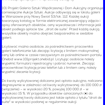
101 Projekt Galeria Sztuki Współczesnej i Dom Aukcyjny organizuje
comiesięczne Aukcje Sztuki. Aukcje odbywają się w lokalu galerii
w Warszawie przy Nowy Świat 53/lok. 112. Każdej aukcji
towarzyszy katalog w formie elektronicznej zawierający zdjęcia i
opisy oferowanych obiektów, ceny wywoławcze i informacje jeśli
obiekt podlega opłacie tzw. „droit de suite”. Przed każdą aukcją
wszystkie obiekty można obejrzeć bezpośrednio w siedzibie
galerii.
Licytować można osobiście, za pośrednictwem pracownika
galerii telefonicznie lub zlecając licytację z limitem maksymalnej
ceny lub online w czasie rzeczywistym za pośrednictwem portalu
Onebid www.101projekt.onebid.pl. Licytując osobiście należy
wypełnić formularz rejestracyjny i pobrać numerek. Zlecając
pracownikowi licytację przez telefon lub z limitem ceny, należy
wypełnić zlecenie licytacji.
Do kwoty wylicytowanej doliczana jest opłata aukcyjna, naliczana
degresywnie w zależności od kwoty wylicytowanej: do 100 000 zł
(włączenie) – w wysokości 20 %, powyżej 100 000 zł – w
wysokości 15 %. W przypadku obiektów oznaczonych (♦) do
wylicytowanej kwoty doliczona jest także opłata z tytułu "droit de
suite" w wysokości podanej w regulaminie aukcji.