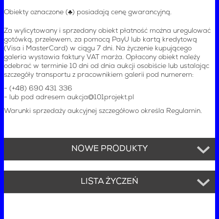
Obiekty oznaczone (♣) posiadają cenę gwarancyjną.
Za wylicytowany i sprzedany obiekt płatność można uregulować
gotówką, przelewem, za pomocą PayU lub kartą kredytową
(Visa i MasterCard) w ciągu 7 dni. Na życzenie kupującego
galeria wystawia faktury VAT marża. Opłacony obiekt należy
odebrać w terminie 10 dni od dnia aukcji osobiście lub ustalając
szczegóły transportu z pracownikiem galerii pod numerem:
- (+48) 690 431 336
- lub pod adresem
aukcja@101projekt.pl
Warunki sprzedaży aukcyjnej szczegółowo określa Regulamin.
NOWE PRODUKTY
LISTA ŻYCZEŃ