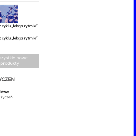
z cyklu „lekcja rytmiki”
z cyklu „lekcja rytmiki”
szystkie nowe
produkty
ŻYCZEŃ
uktów
y życzeń