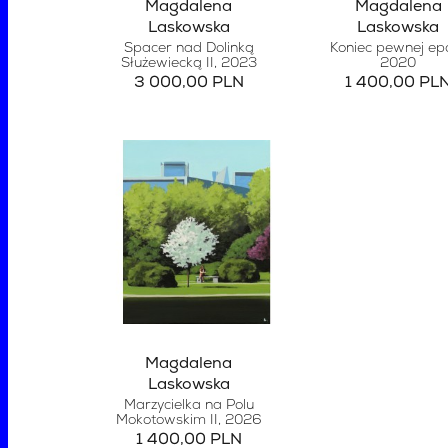
Magdalena
Magdalena
Laskowska
Laskowska
Spacer nad Dolinką
Koniec pewnej ep
Służewiecką II
, 2023
2020
3 000,00 PLN
1 400,00 PL
Magdalena
Laskowska
Marzycielka na Polu
Mokotowskim II
, 2026
1 400,00 PLN