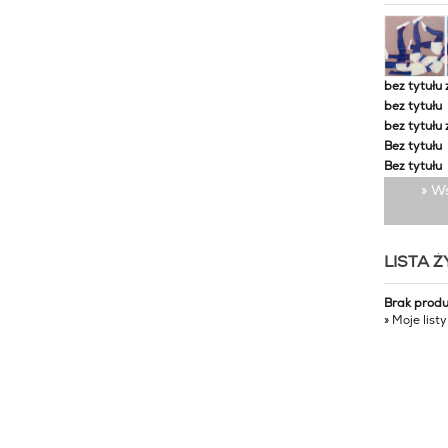
bez tytułu 
bez tytułu
bez tytułu 
Bez tytułu
Bez tytułu
» W
LISTA 
Brak prod
» Moje list