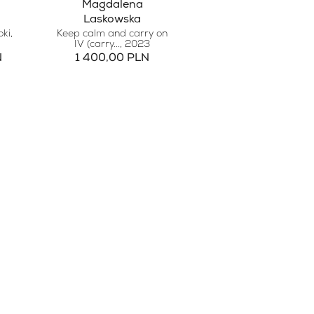
Magdalena
Laskowska
oki
,
Keep calm and carry on
IV (carry...
, 2023
N
1 400,00 PLN