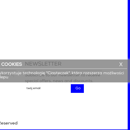
NEWSLETTER
X
 COOKIES
ykorzystuje technologię "Ciasteczek", która rozszerza możliwości
czesnej

Subscribe to our newsletter to receive
klepu
special offers, news and discounts.
Reserved