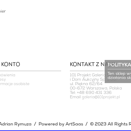
pier
 KONTO
KONTAKT Z NAMI
POLITYKA
Ten sklep w
101 Projekt Galeria Sztuki Współ
mówienia
działania s
i Dom Aukcyjny Sp. z o.o.

esy
ul. Piękna 62/64

ormacje osobiste
00-672 Warszawa, Polska
Tel: +48 690 431 336
Email
galeria@101projekt.pl
/
/
 Adrian Rymuza
Powered by ArtSaas
© 2023 All Rights 