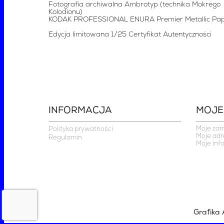
Fotografia archiwalna Ambrotyp (technika Mokrego
Kolodionu)
KODAK PROFESSIONAL ENURA Premier Metallic Pa
Edycja limitowana 1/25 Certyfikat Autentyczności
INFORMACJA
MOJE
Moje za
Polityka prywatności
Moje adr
Regulamin
Moje inf
Grafika