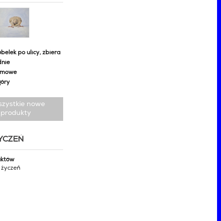
belek po ulicy, zbiera
dnie
omowe
góry
szystkie nowe
produkty
ŻYCZEŃ
uktów
y życzeń