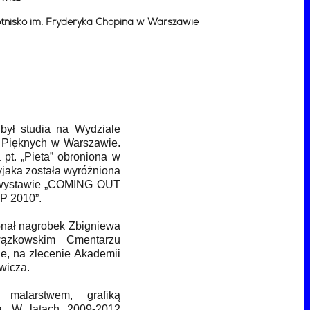
Lotnisko im. Fryderyka Chopina w Warszawie
był studia na Wydziale
 Pięknych w Warszawie.
pt. „Pieta” obroniona w
jaka została wyróżniona
 wystawie „COMING OUT
P 2010”.
nał nagrobek Zbigniewa
ązkowskim Cmentarzu
, na zlecenie Akademii
owicza.
 malarstwem, grafiką
ią. W latach 2009-2012