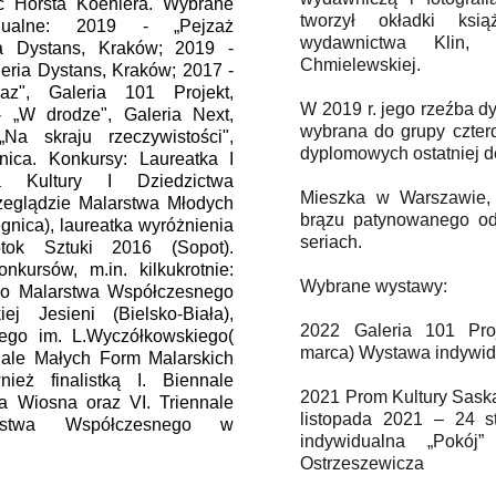
c Horsta Koehlera. Wybrane
tworzył okładki ksią
dualne: 2019 - „Pejzaż
wydawnictwa Klin,
ia Dystans, Kraków; 2019 -
Chmielewskiej.
leria Dystans, Kraków; 2017 -
az", Galeria 101 Projekt,
W 2019 r. jego rzeźba d
 „W drodze", Galeria Next,
wybrana do grupy czterd
Na skraju rzeczywistości",
dyplomowych ostatniej d
nica. Konkursy: Laureatka I
a Kultury I Dziedzictwa
Mieszka w Warszawie, 
eglądzie Malarstwa Młodych
brązu patynowanego od
gnica), laureatka wyróżnienia
seriach.
ok Sztuki 2016 (Sopot).
onkursów, m.in. kilkukrotnie:
Wybrane wystawy:
go Malarstwa Współczesnego
iej Jesieni (Bielsko-Biała),
2022 Galeria 101 Pro
ego im. L.Wyczółkowskiego(
marca) Wystawa indywidu
nale Małych Form Malarskich
nież finalistką I. Biennale
2021 Prom Kultury Sask
a Wiosna oraz VI. Triennale
listopada 2021 – 24 s
arstwa Współczesnego w
indywidualna „Pokój”
Ostrzeszewicza