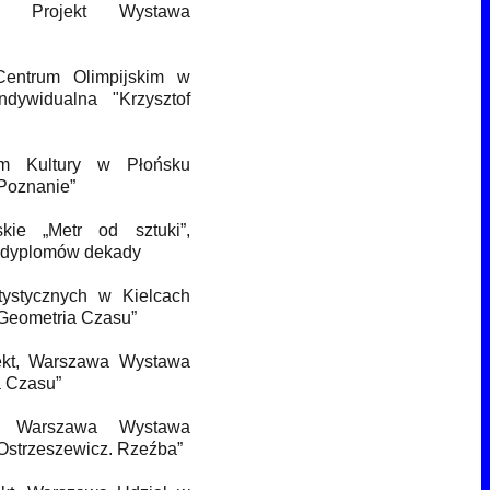
 Projekt Wystawa
Centrum Olimpijskim w
dywidualna "Krzysztof
um Kultury w Płońsku
Poznanie”
ie „Metr od sztuki”,
h dyplomów dekady
ystycznych w Kielcach
Geometria Czasu”
ekt, Warszawa Wystawa
a Czasu”
 Warszawa Wystawa
 Ostrzeszewicz. Rzeźba”