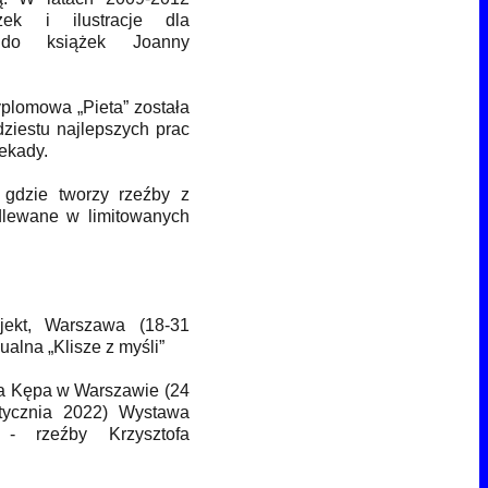
żek i ilustracje dla
 do książek Joanny
yplomowa „Pieta” została
ziestu najlepszych prac
ekady.
gdzie tworzy rzeźby z
lewane w limitowanych
jekt, Warszawa (18-31
alna „Klisze z myśli”
a Kępa w Warszawie (24
tycznia 2022) Wystawa
 - rzeźby Krzysztofa