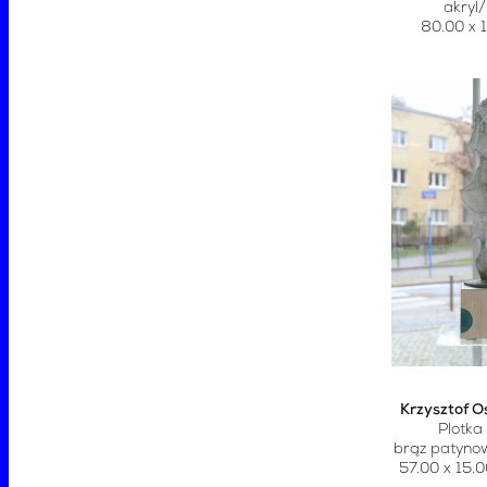
akryl
80.00 x 
Krzysztof O
Plotka
brąz patyn
57.00 x 15.