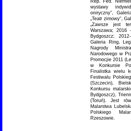
Rep. Fed. Niemie
wystawy indywi
oniryczny", Galer
„Teatr zimowy", Ga
„Zawsze jest ter
Warszawa; 2016 -
Bydgoszcz; 2012-„
Galeria Ring, Leg
Nagrody Ministr
Narodowego w Prz
Promocjie 2011 (Le
w Konkursie Pot
Finalistka wielu k
Festiwalu Polskie
(Szczecin), Bielsk
Konkursu malarski
Bydgoszcz), Trien
(Toruń). Jest rów
Malarstwa Lubelsk
Polskiego Mal
Rzeszowie.