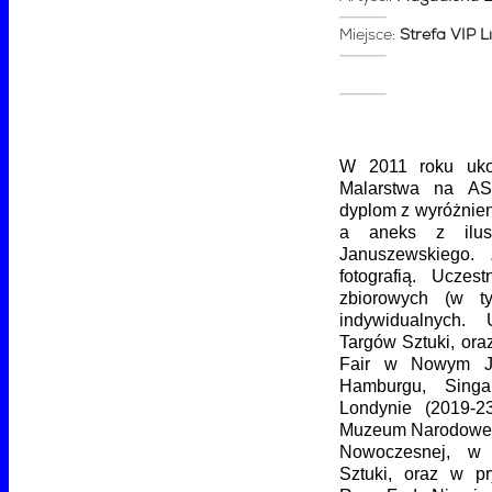
Miejsce:
Strefa VIP L
W 2011 roku uko
Malarstwa na AS
dyplom z wyróżnien
a aneks z ilus
Januszewskiego.
fotografią. Ucze
zbiorowych (w 
indywidualnych. 
Targów Sztuki, oraz
Fair w Nowym Jo
Hamburgu, Sing
Londynie (2019-23
Muzeum Narodoweg
Nowoczesnej, w k
Sztuki, oraz w pr