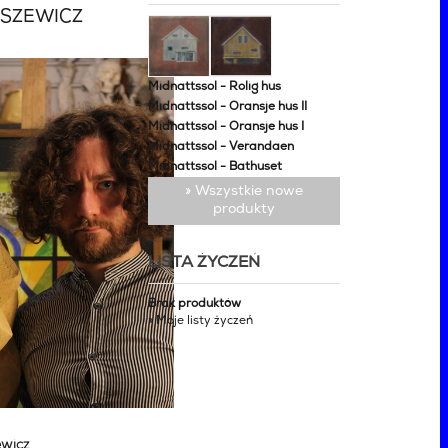
ESZEWICZ
Midnattssol - Rolig hus
Midnattssol - Oransje hus II
Midnattssol - Oransje hus I
Midnattssol - Verandaen
Midnattssol - Bathuset
» Wszystkie nowe
produkty
LISTA ŻYCZEŃ
Brak produktów
» Moje listy życzeń
ewicz