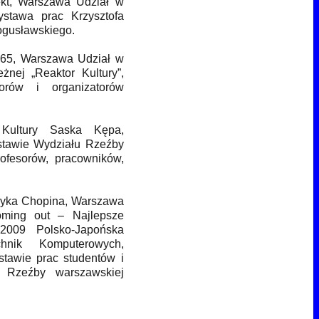
ekt, Warszawa Udział w
ystawa prac Krzysztofa
ogusławskiego.
M65, Warszawa Udział w
eżnej „Reaktor Kultury”,
orów i organizatorów
Kultury Saska Kępa,
tawie Wydziału Rzeźby
ofesorów, pracowników,
eryka Chopina, Warszawa
ming out – Najlepsze
009 Polsko-Japońska
nik Komputerowych,
tawie prac studentów i
 Rzeźby warszawskiej