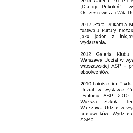
2014 Galeria 101 Proj
„Dialogu Pokoleń” - w
Ostrzeszewicza i Wita B
2012 Stara Drukarnia 
festiwalu kultury niezal
jako jeden z inicjat
wydarzenia.
2012 Galeria Klubu 
Warszawa Udział w wys
warszawskiej ASP – pr
absolwentów.
2010 Lotnisko im. Fryd
Udział w wystawie Co
Dyplomy ASP 2010 2
Wyższa Szkoła Tech
Warszawa Udział w wys
pracowników Wydziału
ASP.a: