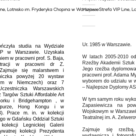
ine, Lotnisko im. Fryderyka Chopina w Warszawie
Miejsce:
Strefa VIP Line, 
Ur. 1985 w Warszawie.
ńczyła studia na Wydziale
P w Warszawie. Uzyskała
W latach 2005-2010 od
iem w pracowni prof. S. Baja,
Rzeźby Akademii Sztuk
tracji w pracowni dr Z.
Jego rzeźba dyplomowa 
 Zajmuje się malarstwem i
pracowni prof. Adama My
stniczka powyżej 20 wystaw
wyborem do udziału w
tym w Niemczech) oraz 7
– Najlepsze Dyplomy AS
Uczestniczka Warszawskich
 Targów Sztuki Affordable Art
W tym samym roku wyko
rku i Bridgehampton , w
Zapasiewicza na pow
apurze, Hong Kongu i w
Wojskowym w Warszawie
). Prace m. in. w kolekcji
Teatralnej im. A. Zelwer
o w Gdańsku Oddział Sztuki
olekcji Legnickiej Galerii
Zajmuje się rzeźbą,
ywatnej kolekcji Prezydenta
wydawniczą i fotograf