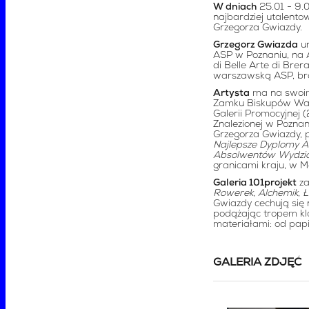
W dniach
25.01 - 9.0
najbardziej utalent
Grzegorza Gwiazdy.
Grzegorz Gwiazda
ur
ASP w Poznaniu, na
di Belle Arte di Bre
warszawską ASP, bro
Artysta
ma na swoim
Zamku Biskupów War
Galerii Promocyjnej (
Znalezionej w Poznan
Grzegorza Gwiazdy, 
Najlepsze Dyplomy A
Absolwentów Wydzia
granicami kraju, w M
Galeria 101projekt
za
Rowerek
,
Alchemik
,
Ł
Gwiazdy cechują się n
podążając tropem kla
materiałami: od papi
GALERIA ZDJĘĆ