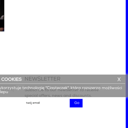
NEWSLETTER
X
 COOKIES
ykorzystuje technologię "Ciasteczek", która rozszerza możliwości
czesnej

Subscribe to our newsletter to receive
klepu
special offers, news and discounts.