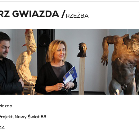
Z GWIAZDA /
RZEŹBA
wiazda
Projekt, Nowy Świat 53
014