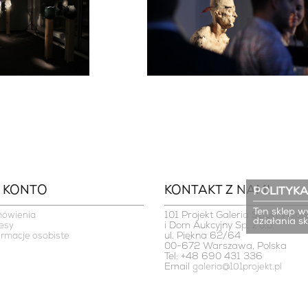
 KONTO
KONTAKT Z NAMI
POLITYKA
Ten sklep w
101 Projekt Galeria Sztuki Współ
mówienia
działania s
i Dom Aukcyjny Sp. z o.o.

esy
ul. Piękna 62/64

ormacje osobiste
00-672 Warszawa, Polska
Tel: +48 690 431 336
Email
galeria@101projekt.pl