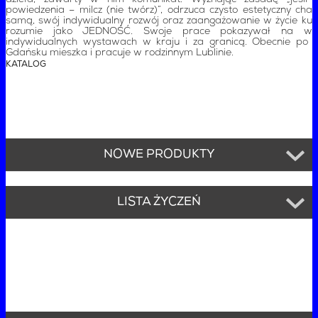
powiedzenia – milcz (nie twórz)”, odrzuca czysto estetyczny chara
samą, swój indywidualny rozwój oraz zaangażowanie w życie kult
rozumie jako JEDNOŚĆ. Swoje prace pokazywał na wiel
indywidualnych wystawach w kraju i za granicą. Obecnie po 
Gdańsku mieszka i pracuje w rodzinnym Lublinie.
KATALOG
NOWE PRODUKTY
LISTA ŻYCZEŃ