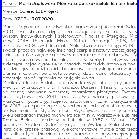
Artyści:
Maria Jagłowska, Monika Zadurska-Bielak, Tomasz Biela
Miejsce:
Galeria 101 Projekt
Daty:
07.07 - 17.07.2020
Maria Jagłowska - absolwentka warszawskiej Akademii Sztuk 
2018 roku obroniła dyplom za specjalizacją tkanina artystyc
wystaw indywidualnych i zbiorowych. Finalistka Przeglądu Młod
krew” 2018, Przeglądu Młodej Sztuki “Promocje” 2018, Nagr
Siemensa 2019, czy I Triennale Malarstwa Studenckiego 201
swoich pracach najwięcej inspiracji czerpię z natury, otaczająceg
zwierząt, które zwykle są głównym tematem moich obrazów. Ży
liniami, konstruowanie banalnych, florystycznych motywów, zni
zwierzęce, pojawiające się w pracach malarskich, stanowią pow
do dziecięcych, beztroskich bazgrołów, bezmyślnego prowadzenia
plamami kolorów, po prostu zabawą, dzięki której otaczający mn
przestaje istnieć i sprawia, że czuję się wolna."
Monika Zadurska-Bielak - absolwentka Wydziału Rzeźby gdański
Pięknych w pracowni prof. Franciszka Duszeńki. Mieszka i pracuje w
się rzeźbą, prowadzi warsztaty ceramiczno-plastyczne. Tworzy 
oraz użytkowe. W 2011 roku założyła własną pracownię (
Plastyczna), gdzie organizuje warsztaty ceramiczne i plastyczne dla 
Od 2012 roku specjalizuje się w technologii odlewów silikonowych, 
do tworzenia realistycznych figur. Wykonywała elementy scenog
wielu ośrodkach muzealnych w Polsce m.in. w Warszawie, Lublinie 
Tomasz Bielak - urodzony w Lublinie w 1967 r. W roku 199
gdańskiej Akademii Sztuk Pięknych na Wydziale Malarstwa i Gr
instalacje, grafikę prasową, wielkoformatowe murale oraz rzeźb
wszystkich tych dziedzinach poza warsztatem najważniejszy jest
dzieła, zawarty w nim komunikat. Wyznając zasadę „jeśli