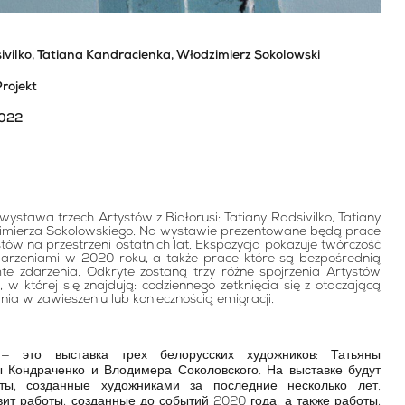
ivilko, Tatiana Kandracienka, Włodzimierz Sokolowski
Projekt
2022
tawa trzech Artystów z Białorusi: Tatiany Radsivilko, Tatiany
zimierza Sokolowskiego. Na wystawie prezentowane będą prace
tów na przestrzeni ostatnich lat. Ekspozycja pokazuje twórczość
arzeniami w 2020 roku, a także prace które są bezpośrednią
e zdarzenia. Odkryte zostaną trzy różne spojrzenia Artystów
, w której się znajdują: codziennego zetknięcia się z otaczającą
nia w zawieszeniu lub koniecznością emigracji.
это выставка трех белорусских художников: Татьяны
ы Кондраченко и Влодимера Соколовского. На выставке будут
ты, созданные художниками за последние несколько лет.
ит работы, созданные до событий 2020 года, а также работы,