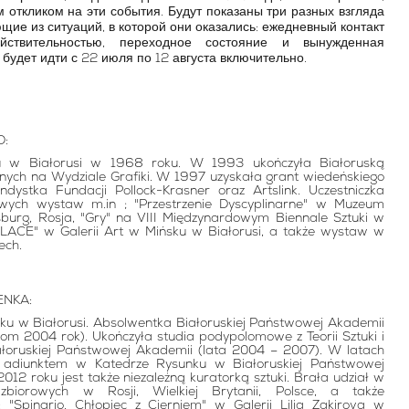
откликом на эти события. Будут показаны три разных взгляда
щие из ситуаций, в которой они оказались: ежедневный контакт
ствительностью, переходное состояние и вынужденная
 будет идти с 22 июля по 12 августа включительно.
O:
 w Białorusi w 1968 roku. W 1993 ukończyła Białoruską
nych na Wydziale Grafiki. W 1997 uzyskała grant wiedeńskiego
endystka Fundacji Pollock-Krasner oraz Artslink. Uczestniczka
wych wystaw m.in ; "Przestrzenie Dyscyplinarne" w Muzeum
sburg, Rosja, "Gry" na VIII Międzynardowym Biennale Sztuki w
LACE" w Galerii Art w Mińsku w Białorusi, a także wystaw w
ech.
ENKA:
u w Białorusi. Absolwentka Białoruskiej Państwowej Akademii
om 2004 rok). Ukończyła studia podypolomowe z Teorii Sztuki i
Białoruskiej Państwowej Akademii (lata 2004 – 2007). W latach
adiunktem w Katedrze Rysunku w Białoruskiej Państwowej
012 roku jest także niezależną kuratorką sztuki. Brała udział w
biorowych w Rosji, Wielkiej Brytanii, Polsce, a także
: "Spinario. Chłopiec z Cierniem" w Galerii Lilia Zakirova w