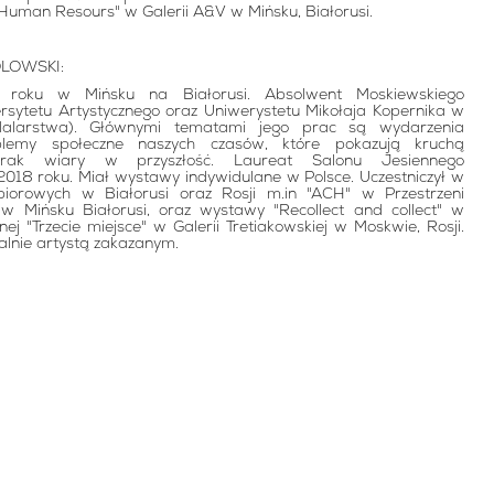
"Human Resours" w Galerii A&V w Mińsku, Białorusi.
LOWSKI:
roku w Mińsku na Białorusi. Absolwent Moskiewskiego
ytetu Artystycznego oraz Uniwerystetu Mikołaja Kopernika w
Malarstwa). Głównymi tematami jego prac są wydarzenia
roblemy społeczne naszych czasów, które pokazują kruchą
 brak wiary w przyszłość. Laureat Salonu Jesiennego
18 roku. Miał wystawy indywidulane w Polsce. Uczestniczył w
iorowych w Białorusi oraz Rosji m.in "ACH" w Przestrzeni
 w Mińsku Białorusi, oraz wystawy "Recollect and collect" w
nej "Trzecie miejsce" w Galerii Tretiakowskiej w Moskwie, Rosji.
ualnie artystą zakazanym.