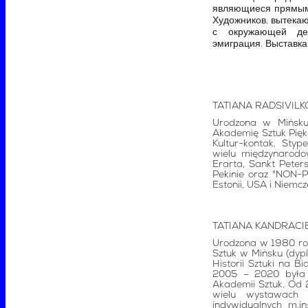
являющиеся прямым 
Художников, вытекаю
с окружающей дей
эмиграция. Выставка
TATIANA RADSIVILK
Urodzona w Mińsku
Akademię Sztuk Pięk
Kultur-kontak. Styp
wielu międzynarodo
Erarta, Sankt Peter
Pekinie oraz "NON-P
Estonii, USA i Niemcz
TATIANA KANDRACI
Urodzona w 1980 rok
Sztuk w Mińsku (dypl
Historii Sztuki na 
2005 – 2020 była 
Akademii Sztuk. Od 2
wielu wystawach z
indywidualnych m.in