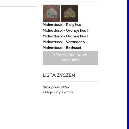
Midnattssol - Rolig hus
Midnattssol - Oransje hus II
Midnattssol - Oransje hus I
Midnattssol - Verandaen
Midnattssol - Bathuset
» Wszystkie nowe
produkty
LISTA ŻYCZEŃ
Brak produktów
» Moje listy życzeń