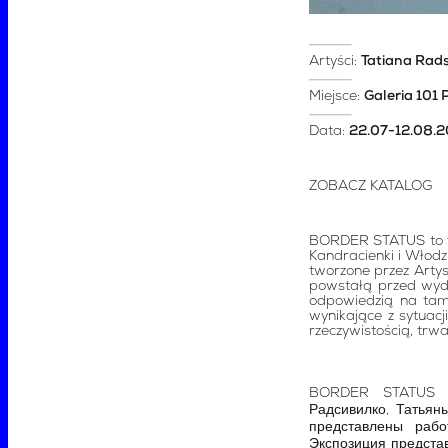
Artyści:
Tatiana Rads
Miejsce:
Galeria 101 
Data:
22.07-12.08.
ZOBACZ KATALOG
BORDER STATUS to wys
Kandracienki i Włod
tworzone przez Artys
powstałą przed wyd
odpowiedzią na tamt
wynikające z sytuacji
rzeczywistością, trwa
BORDER STATUS — 
Радсивилко, Татьян
представлены рабо
Экспозиция представ