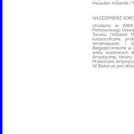
Heusden, Holandii i 
WŁODZIMIERZ SOKO
Urodzony w 1984 
Państwowego Uniwers
Toruniu (Wydział 
katastroficzne, p
teraźniejszość i
Belgazprombank w 20
wielu wystawach zb
Artystycznej Vershy
Przestrzeni Artystycz
W Białorusi jest akt