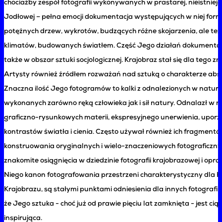
chociażby zespół fotografii wykonywanych w prastarej, nieistnieją
Jodłowej – pełna emocji dokumentacja występujących w niej form 
potężnych drzew, wykrotów, budzących różne skojarzenia, ale też 
klimatów, budowanych światłem. Część Jego działań dokumenta
także w obszar sztuki socjologicznej. Krajobraz stał się dla tego 
Artysty również źródłem rozważań nad sztuką o charakterze abs
Znaczna ilość Jego fotogramów to kalki z odnalezionych w naturz
wykonanych zarówno ręką człowieka jak i sił natury. Odnalazł w n
graficzno-rysunkowych materii, ekspresyjnego unerwienia, upo
kontrastów światła i cienia. Często używał również ich fragment
konstruowania oryginalnych i wielo-znaczeniowych fotograficzny
znakomite osiągnięcia w dziedzinie fotografii krajobrazowej i op
Niego kanon fotografowania przestrzeni charakterystyczny dla Kie
Krajobrazu, są stałymi punktami odniesienia dla innych fotografik
że Jego sztuka - choć już od prawie pięciu lat zamknięta - jest cią
inspirująca.