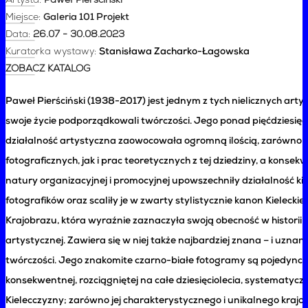
Artysta:
Paweł Pierściński
Miejsce:
Galeria 101 Projekt
Data:
26.07 - 30.08.2023
Kuratorka wystawy:
Stanisława Zacharko-Łagowska
ZOBACZ KATALOG
Paweł Pierściński (1938-2017) jest jednym z tych nielicznych artys
swoje życie podporządkowali twórczości. Jego ponad pięćdziesięci
działalność artystyczna zaowocowała ogromną ilością, zarówno 
fotograficznych, jak i prac teoretycznych z tej dziedziny, a konsek
natury organizacyjnej i promocyjnej upowszechniły działalność kie
fotografików oraz scaliły je w zwarty stylistycznie kanon Kieleckiej
Krajobrazu, która wyraźnie zaznaczyła swoją obecność w historii po
artystycznej. Zawiera się w niej także najbardziej znana – i uznan
twórczości. Jego znakomite czarno-białe fotogramy są pojedync
konsekwentnej, rozciągniętej na całe dziesięciolecia, systematycz
Kielecczyzny; zarówno jej charakterystycznego i unikalnego krajobr