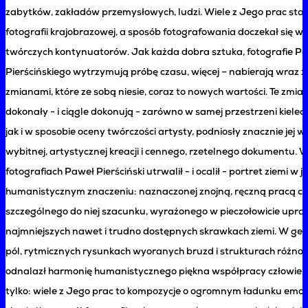
zabytków, zakładów przemysłowych, ludzi. Wiele z Jego prac stało
fotografii krajobrazowej, a sposób fotografowania doczekał się w
twórczych kontynuatorów. Jak każda dobra sztuka, fotografie P
Pierścińskiego wytrzymują próbę czasu, więcej – nabierają wraz z
zmianami, które ze sobą niesie, coraz to nowych wartości. Te zmiany
dokonały - i ciągle dokonują - zarówno w samej przestrzeni kielec
jak i w sposobie oceny twórczości artysty, podniosły znacznie jej w
wybitnej, artystycznej kreacji i cennego, rzetelnego dokumentu. 
fotografiach Paweł Pierściński utrwalił - i ocalił - portret ziemi w 
humanistycznym znaczeniu: naznaczonej znojną, ręczną pracą czł
szczególnego do niej szacunku, wyrażonego w pieczołowicie upra
najmniejszych nawet i trudno dostępnych skrawkach ziemi. W geo
pól, rytmicznych rysunkach wyoranych bruzd i strukturach różn
odnalazł harmonię humanistycznego piękna współpracy człowieka 
tylko: wiele z Jego prac to kompozycje o ogromnym ładunku emoc